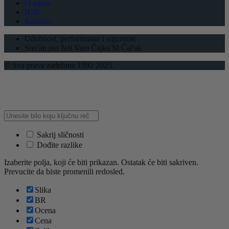
O nama
B2B
Kontakt
Udobnost, performanse i sigurnost
Srećan put želi Vam Čajka M Čačak
© Sva prava zadržana 1992 2025.
Sakrij sličnosti
Dođite razlike
Izaberite polja, koji će biti prikazan. Ostatak će biti sakriven.
Prevucite da biste promenili redosled.
Slika
BR
Ocena
Cena