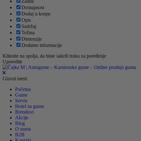
Zalihe
Dostupnost
Dodaj u korpu
Opis
Sadržaj
Težina
Dimenzije
Dodatne informacije
Kliknite na spolja, da biste sakrili traku za poređenje
Uporedite
Glavni meni
Početna
Gume
Servis
Hotel za gume
Brendovi
Akcije
Blog
O nama
B2B
Kontakt