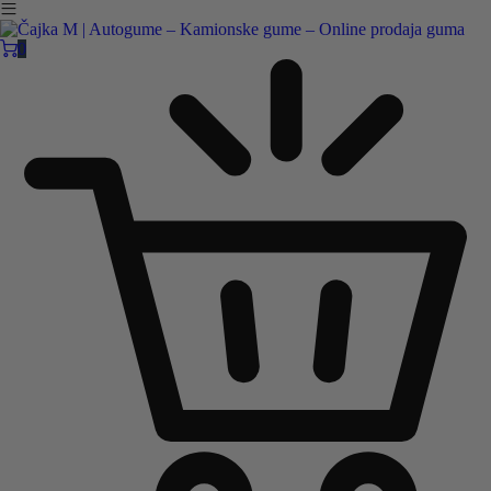
Čajka M Čačak
Online prodaja guma
0
B2B
Pozovite nas:
+381 32 5461 011
ili nam pišite:
office@cajkam.rs
|
KAKO DO NAS
0
0 guma
0.00
RSD