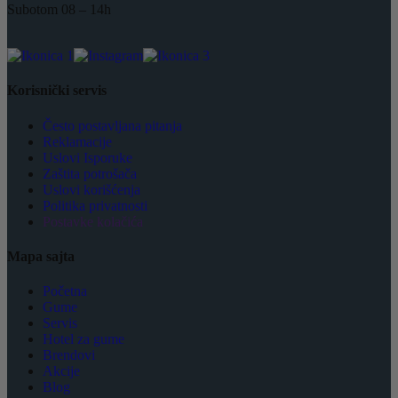
Subotom 08 – 14h
Korisnički servis
Često postavljana pitanja
Reklamacije
Uslovi Isporuke
Zaštita potrošača
Uslovi korišćenja
Politika privatnosti
Postavke kolačića
Mapa sajta
Početna
Gume
Servis
Hotel za gume
Brendovi
Akcije
Blog