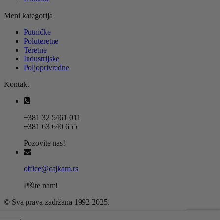
Meni kategorija
Putničke
Poluteretne
Teretne
Industrijske
Poljoprivredne
Kontakt
+381 32 5461 011
+381 63 640 655
Pozovite nas!
office@cajkam.rs
Pišite nam!
© Sva prava zadržana 1992 2025.
Da li ste u potrazi za u Partdo?