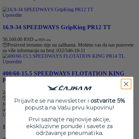
Uporedite
16.9-34 SPEEDWAYS GripKing PR12 TT
50,160.00
RSD
sa PDV-om
Proizvod trenutno nije na zalihama. Molimo vas da nas pozovete
za više informacija na broj: 032/546-10-11
Uporedite
400/60-15.5 SPEEDWAYS FLOTATION KING
PR14 TL
24,080.00
RSD
sa PDV-om
Proizvod trenutno nije na zalihama. Molimo vas da nas pozovete
Prijavite se na newsletter i
ostvarite 5%
za više informacija na broj: 032/546-10-11
popusta na Vašu prvu kupovinu!
Uporedite
Prvi saznajte najnovije akcije,
ekskluzivne ponude i savete za
15.5/80-24 SPEEDWAYS GripKing PR16 TL
održavanje pneumatika.
48,380.00
RSD