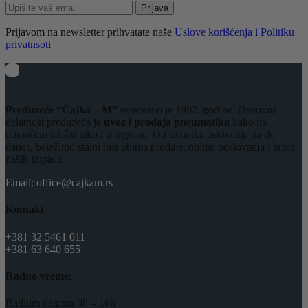
Prijava
Prijavom na newsletter prihvatate naše
Uslove korišćenja i Politiku
privatnsoti
Preduzeće “Čajka – M”
osnovano je 1992. godine. Osnovna
delatnost preduzeća je
uvoz i prodaja pneumatika
kako na
domaćem tržištu tako i u regionu. Od trenutka osnivanja pa do
danas, beležimo stalni rast obima prodaje, obima poslovanja i broja
naših kupaca
Email: office@cajkam.rs
Kontakt
+381 32 5461 011
+381 63 640 655
Radno vreme:
Radnim danima 08 – 16h