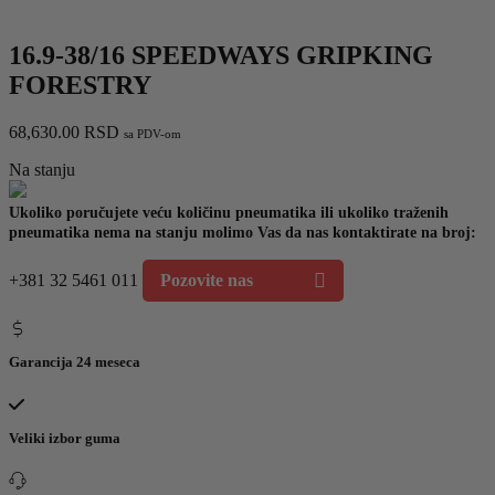
16.9-38/16 SPEEDWAYS GRIPKING
FORESTRY
68,630.00
RSD
sa PDV-om
Na stanju
Ukoliko poručujete veću količinu pneumatika ili ukoliko traženih
pneumatika nema na stanju molimo Vas da nas kontaktirate na broj:
+381 32 5461 011
Pozovite nas
Garancija 24 meseca
Veliki izbor guma