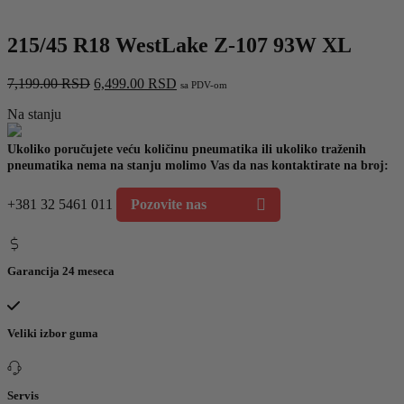
215/45 R18 WestLake Z-107 93W XL
Originalna
Trenutna
7,199.00
RSD
6,499.00
RSD
sa PDV-om
cena
cena
Na stanju
je
je:
bila:
6,499.00 RSD.
7,199.00 RSD.
Ukoliko poručujete veću količinu pneumatika ili ukoliko traženih
pneumatika nema na stanju molimo Vas da nas kontaktirate na broj:
+381 32 5461 011
Pozovite nas
Garancija 24 meseca
Veliki izbor guma
Servis