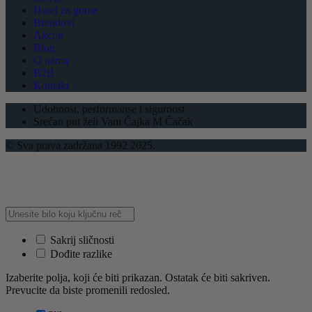
Hotel za gume
Brendovi
Akcije
Blog
O nama
B2B
Kontakt
Udobnost, performanse i sigurnost
Srećan put želi Vam Čajka M Čačak
© Sva prava zadržana 1992 2025.
Sakrij sličnosti
Dođite razlike
Izaberite polja, koji će biti prikazan. Ostatak će biti sakriven.
Prevucite da biste promenili redosled.