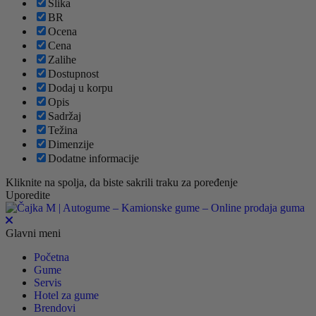
Slika
BR
Ocena
Cena
Zalihe
Dostupnost
Dodaj u korpu
Opis
Sadržaj
Težina
Dimenzije
Dodatne informacije
Kliknite na spolja, da biste sakrili traku za poređenje
Uporedite
Glavni meni
Početna
Gume
Servis
Hotel za gume
Brendovi