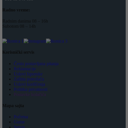
Radno vreme:
Radnim danima 08 – 16h
Subotom 08 – 14h
Korisnički servis
Često postavljana pitanja
Reklamacije
Uslovi Isporuke
Zaštita potrošača
Uslovi korišćenja
Politika privatnosti
Postavke kolačića
Mapa sajta
Početna
Gume
Servis