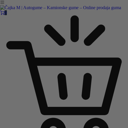
Čajka M Čačak
Online prodaja guma
0
B2B
Pozovite nas:
+381 32 5461 011
ili nam pišite:
office@cajkam.rs
|
KAKO DO NAS
0
0 guma
0.00
RSD