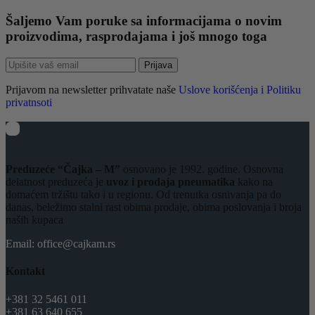
Šaljemo Vam poruke sa informacijama o novim
proizvodima, rasprodajama i još mnogo toga
Prijava
Prijavom na newsletter prihvatate naše
Uslove korišćenja i Politiku
privatnsoti
Preduzeće “Čajka – M”
osnovano je 1992. godine. Osnovna
delatnost preduzeća je
uvoz i prodaja pneumatika
kako na
domaćem tržištu tako i u regionu. Od trenutka osnivanja pa do
danas, beležimo stalni rast obima prodaje, obima poslovanja i broja
naših kupaca
Email: office@cajkam.rs
Kontakt
+381 32 5461 011
+381 63 640 655