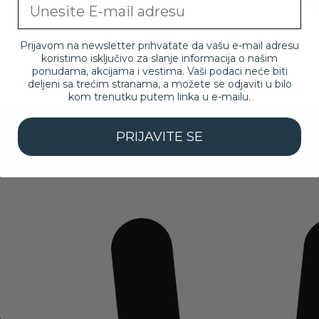
Email
Prijavom na newsletter prihvatate da vašu e-mail adresu
koristimo isključivo za slanje informacija o našim
ponudama, akcijama i vestima. Vaši podaci neće biti
deljeni sa trećim stranama, a možete se odjaviti u bilo
kom trenutku putem linka u e-mailu.
PRIJAVITE SE