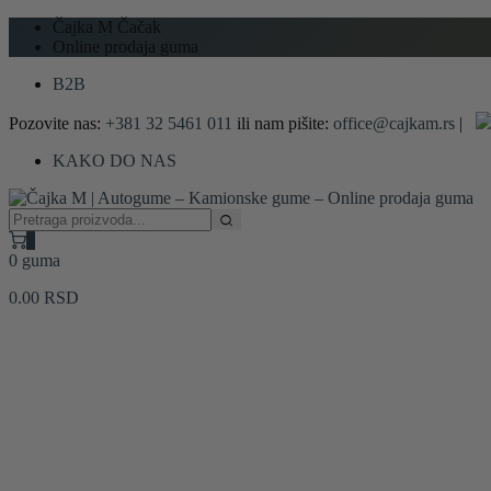
Čajka M Čačak
Online prodaja guma
B2B
Pozovite nas:
+381 32 5461 011
ili nam pišite:
office@cajkam.rs
|
KAKO DO NAS
0
0 guma
0.00
RSD