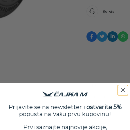
Servis
19
Letnja
Prijavite se na newsletter i
ostvarite 5%
Goodyear
popusta na Vašu prvu kupovinu!
255
Prvi saznajte najnovije akcije,
40