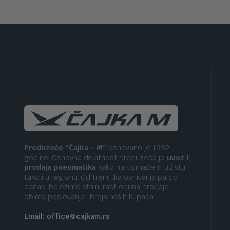
Preduzeće “Čajka – M”
osnovano je 1992.
godine. Osnovna delatnost preduzeća je
uvoz i
prodaja pneumatika
kako na domaćem tržištu
tako i u regionu. Od trenutka osnivanja pa do
danas, beležimo stalni rast obima prodaje,
obima poslovanja i broja naših kupaca
Email: office@cajkam.rs