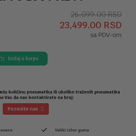
Ori
Tr
26,099.00
RSD
23,499.00
RSD
ce
ce
sa PDV-om
je
je:
bila
23,
Dodaj u korpu
26,
eću količinu pneumatika ili ukoliko traženih pneumatika
o Vas da nas kontaktirate na broj:
Pozovite nas
meseca
Veliki izbor guma