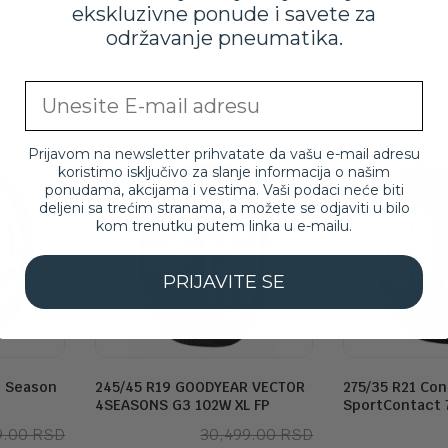
ekskluzivne ponude i savete za
održavanje pneumatika.
Email
Prijavom na newsletter prihvatate da vašu e-mail adresu
koristimo isključivo za slanje informacija o našim
ponudama, akcijama i vestima. Vaši podaci neće biti
deljeni sa trećim stranama, a možete se odjaviti u bilo
kom trenutku putem linka u e-mailu.
PRIJAVITE SE
ll Season
245/45 R19 GOODYEAR VECTOR
275/35 R21 Con
4SEASONS G3 102W XL FP
SportContact 7
Originalna
Trenutna
Originalna
Trenutna
9.00
RSD
30,499.00
RSD