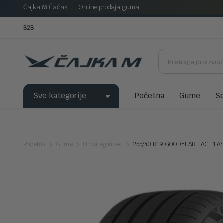
Čajka M Čačak
Online prodaja guma
B2B
Sve kategorije
Početna
Gume
Se
Početna
Gume
Uncategorized
255/40 R19 GOODYEAR EAG F1 A