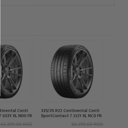
tinental Conti
315/35 R22 Continental Conti
 103Y XL ND0 FR
SportContact 7 111Y XL NC0 FR
Originalna
Trenutna
Originaln
Trenutna
43,399.00
RSD
56,199.00
RSD