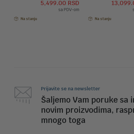
5,499.00
RSD
13,099
cena
cena
sa PDV-om
je
je:
bila:
5,499.00 RSD.
Na stanju
Na stanju
6,099.00 RSD.
Prijavite se na newsletter
Šaljemo Vam poruke sa 
novim proizvodima, rasp
mnogo toga