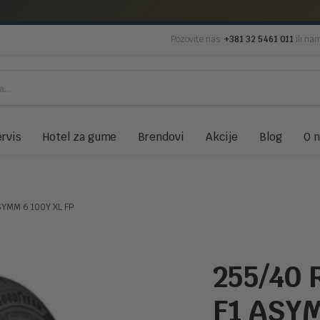
Pozovite nas:
+381 32 5461 011
ili na
rvis
Hotel za gume
Brendovi
Akcije
Blog
O 
SYMM 6 100Y XL FP
255/40
F1 ASYM