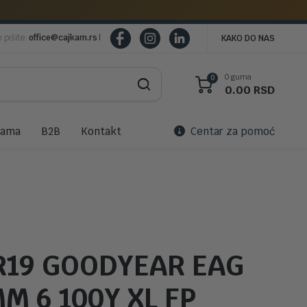
m pišite:
office@cajkam.rs
|
KAKO DO NAS
0 guma
0
0.00
RSD
nama
B2B
Kontakt
Centar za pomoć
 R19 GOODYEAR EAG
M 6 100Y XL FP