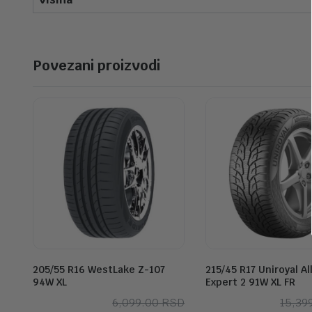
Povezani proizvodi
205/55 R16 WestLake Z-107
215/45 R17 Uniroyal A
94W XL
Expert 2 91W XL FR
Originalna
Trenutna
6,099.00
RSD
15,39