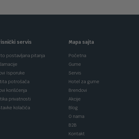
isnički servis
Mapa sajta
to postavljana pitanja
Početna
lamacije
Gume
ovi Isporuke
Servis
tita potrošača
Hotel za gume
ovi korišćenja
Brendovi
itika privatnosti
Akcije
tavke kolačića
Blog
O nama
B2B
Kontakt