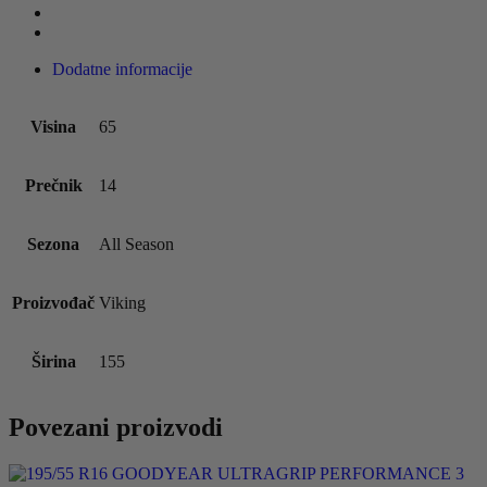
Dodatne informacije
Visina
65
Prečnik
14
Sezona
All Season
Proizvođač
Viking
Širina
155
Povezani proizvodi