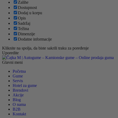
Zalihe
Dostupnost
Dodaj u korpu
Opis
Sadržaj
Težina
Dimenzije
Dodatne informacije
Kliknite na spolja, da biste sakrili traku za poređenje
Uporedite
Glavni meni
Početna
Gume
Servis
Hotel za gume
Brendovi
Akcije
Blog
O nama
B2B
Kontakt