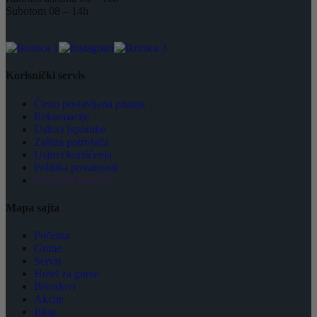
Subotom 08 – 14h
Korisnički servis
Često postavljana pitanja
Reklamacije
Uslovi Isporuke
Zaštita potrošača
Uslovi korišćenja
Politika privatnosti
Postavke kolačića
Mapa sajta
Početna
Gume
Servis
Hotel za gume
Brendovi
Akcije
Blog