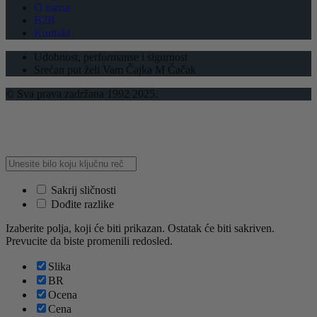
O nama
B2B
Kontakt
Udobnost, performanse i sigurnost
Srećan put želi Vam Čajka M Čačak
© Sva prava zadržana 1992 2025.
Sakrij sličnosti
Dođite razlike
Izaberite polja, koji će biti prikazan. Ostatak će biti sakriven.
Prevucite da biste promenili redosled.
Slika
BR
Ocena
Cena