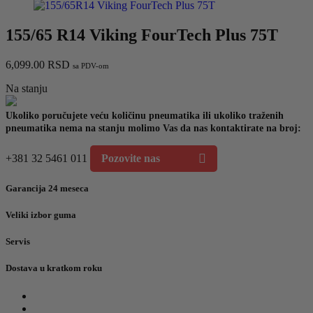
155/65 R14 Viking FourTech Plus 75T
6,099.00
RSD
sa PDV-om
Na stanju
Ukoliko poručujete veću količinu pneumatika ili ukoliko traženih
pneumatika nema na stanju molimo Vas da nas kontaktirate na broj:
+381 32 5461 011
Pozovite nas
Garancija 24 meseca
Veliki izbor guma
Servis
Dostava u kratkom roku