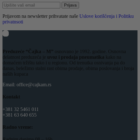
Prijava
Prijavom na newsletter prihvatate naše
Uslove korišćenja i Politiku
privatnsoti
Preduzeće “Čajka – M”
osnovano je 1992. godine. Osnovna
delatnost preduzeća je
uvoz i prodaja pneumatika
kako na
domaćem tržištu tako i u regionu. Od trenutka osnivanja pa do
danas, beležimo stalni rast obima prodaje, obima poslovanja i broja
naših kupaca
Email: office@cajkam.rs
Kontakt
+381 32 5461 011
+381 63 640 655
Radno vreme:
Radnim danima 08 – 16h