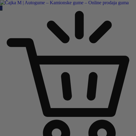
Čajka M Čačak
0
Online prodaja guma
B2B
Pozovite nas:
+381 32 5461 011
ili nam pišite:
office@cajkam.rs
|
KAKO DO NAS
0
0 guma
0.00
RSD