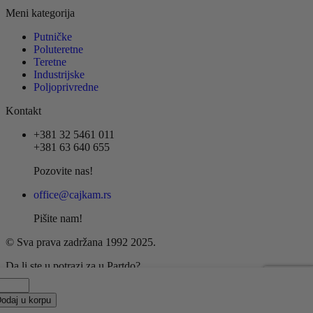
Meni kategorija
Putničke
Poluteretne
Teretne
Industrijske
Poljoprivredne
Kontakt
+381 32 5461 011
+381 63 640 655
Pozovite nas!
office@cajkam.rs
Pišite nam!
© Sva prava zadržana 1992 2025.
Da li ste u potrazi za u Partdo?
oj,
5/65
odaj u korpu
14