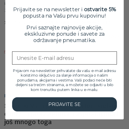
Prijavite se na newsletter i
ostvarite 5%
popusta na Vašu prvu kupovinu!
195/55 R16 GOODYEAR ULTRAGRIP PERFORMANCE 3 87H
Prvi saznajte najnovije akcije,
Orig
Tre
18,099.00
RSD
ekskluzivne ponude i savete za
16,299.00
RSD
cen
cen
održavanje pneumatika.
sa PDV-om
je
je:
Proizvod trenutno nije na zalihama. Molimo vas da nas pozovete
bila:
16,2
Email
za više informacija na broj: 032/546-10-11
18,0
Prijavom na newsletter prihvatate da vašu e-mail adresu
koristimo isključivo za slanje informacija o našim
ponudama, akcijama i vestima. Vaši podaci neće biti
deljeni sa trećim stranama, a možete se odjaviti u bilo
kom trenutku putem linka u e-mailu.
Prijavite se na newsletter
PRIJAVITE SE
Šaljemo Vam poruke sa informacijama
o novim proizvodima, rasprodajama i
još mnogo toga