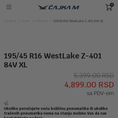
0
Početna
Gume
Putničke
195/45 R16 WestLake Z-401 84V XL
195/45 R16 WestLake Z-401
84V XL
O
T
5,399.00
RSD
4,899.00
RSD
c
c
sa PDV-om
j
j
b
4
Ukoliko poručujete veću količinu pneumatika ili ukoliko
traženih pneumatika nema na stanju molimo Vas da nas
5
kontaktirate na broj: