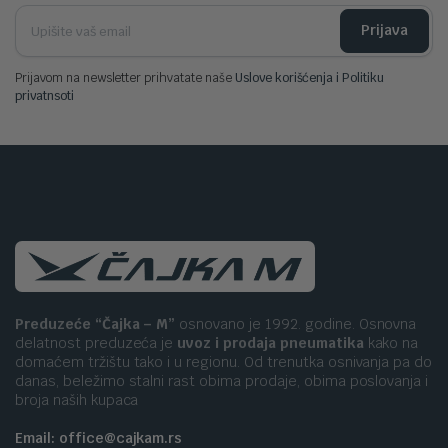
Prijava
Prijavom na newsletter prihvatate naše
Uslove korišćenja i Politiku
privatnsoti
Preduzeće “Čajka – M”
osnovano je 1992. godine. Osnovna
delatnost preduzeća je
uvoz i prodaja pneumatika
kako na
domaćem tržištu tako i u regionu. Od trenutka osnivanja pa do
danas, beležimo stalni rast obima prodaje, obima poslovanja i
broja naših kupaca
Email: office@cajkam.rs