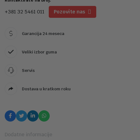
+381 32 5461 011
Pozovite nas
Garancija 24 meseca
Veliki izbor guma
Servis
Dostava u kratkom roku
Dodatne informacije