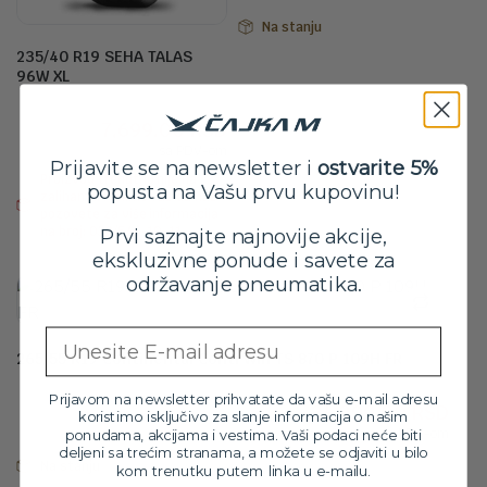
je
je:
bila:
11,2
Na stanju
12,4
235/40 R19 SEHA TALAS
96W XL
Originalna
Trenutna
8,499.00
RSD
7,699.00
RSD
cena
cena
sa PDV-om
je
je:
Prijavite se na newsletter i
ostvarite 5%
Proizvod trenutno nije na
bila:
7,699.00 RSD.
popusta na Vašu prvu kupovinu!
zalihama. Molimo vas da nas
8,499.00 RSD.
pozovete za više informacija
na broj: 032/546-10-11
Prvi saznajte najnovije akcije,
ekskluzivne ponude i savete za
održavanje pneumatika.
Email
265/55 R19 Continental Conti Win TS 870 P 109H FR
Orig
Tre
38,799.00
RSD
Prijavom na newsletter prihvatate da vašu e-mail adresu
34,899.00
RSD
cen
cen
koristimo isključivo za slanje informacija o našim
sa PDV-om
ponudama, akcijama i vestima. Vaši podaci neće biti
je
je:
deljeni sa trećim stranama, a možete se odjaviti u bilo
bila:
34,8
Na stanju
kom trenutku putem linka u e-mailu.