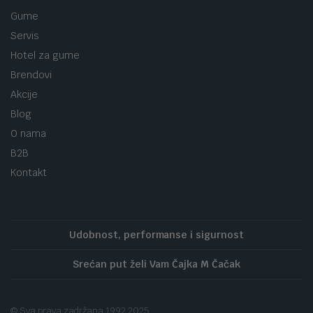
Gume
Servis
Hotel za gume
Brendovi
Akcije
Blog
O nama
B2B
Kontakt
Udobnost, performanse i sigurnost
Srećan put želi Vam Čajka M Čačak
© Sva prava zadržana 1992 2025.