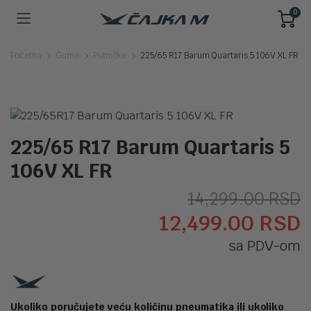
0
Početna
Gume
Putničke
225/65 R17 Barum Quartaris 5 106V XL FR
225/65 R17 Barum Quartaris 5
106V XL FR
O
T
14,299.00
RSD
12,499.00
RSD
c
c
sa PDV-om
j
j
b
1
1
Ukoliko poručujete veću količinu pneumatika ili ukoliko