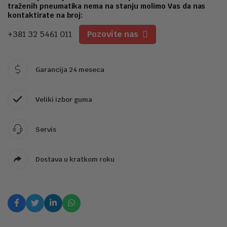
traženih pneumatika nema na stanju molimo Vas da nas
kontaktirate na broj:
+381 32 5461 011
Pozovite nas
Garancija 24 meseca
Veliki izbor guma
Servis
Dostava u kratkom roku