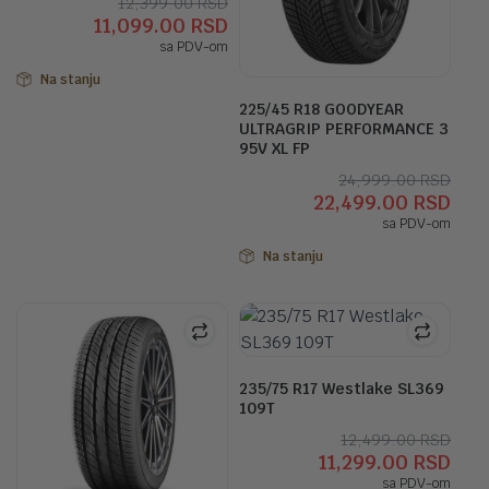
Originalna
Trenutna
12,399.00
RSD
11,099.00
RSD
cena
cena
sa PDV-om
je
je:
bila:
11,099.00 RSD.
Na stanju
12,399.00 RSD.
225/45 R18 GOODYEAR
ULTRAGRIP PERFORMANCE 3
95V XL FP
Orig
Tre
24,999.00
RSD
22,499.00
RSD
cen
cen
sa PDV-om
je
je:
bila:
22,4
Na stanju
24,9
235/75 R17 Westlake SL369
109T
Orig
Tre
12,499.00
RSD
11,299.00
RSD
cen
cen
sa PDV-om