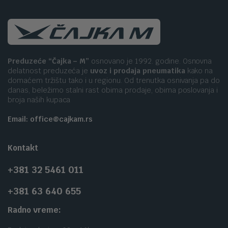
Preduzeće “Čajka – M”
osnovano je 1992. godine. Osnovna
delatnost preduzeća je
uvoz i prodaja pneumatika
kako na
domaćem tržištu tako i u regionu. Od trenutka osnivanja pa do
danas, beležimo stalni rast obima prodaje, obima poslovanja i
broja naših kupaca
Email: office@cajkam.rs
Kontakt
+381 32 5461 011
+381 63 640 655
Radno vreme: