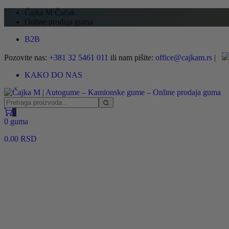
Čajka M Čačak
Online prodaja guma
B2B
Pozovite nas:
+381 32 5461 011
ili nam pišite:
office@cajkam.rs
|
KAKO DO NAS
0
0 guma
0.00
RSD