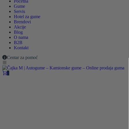
Početna
Gume
Servis
Hotel za gume
Brendovi
Akcije
Blog
O nama
B2B
Kontakt
Centar za pomoć
0