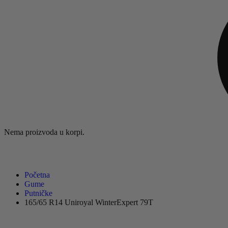
Nema proizvoda u korpi.
Početna
Gume
Putničke
165/65 R14 Uniroyal WinterExpert 79T