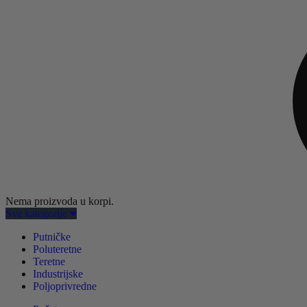
Nema proizvoda u korpi.
Sve kategorije
Putničke
Poluteretne
Teretne
Industrijske
Poljoprivredne