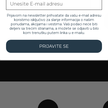
Email
Prijavom na newsletter prihvatate da vašu e-mail adresu
koristimo isključivo za slanje informacija o našim
ponudama, akcijama i vestima. Vaši podaci neće biti
deljeni sa trećim stranama, a možete se odjaviti u bilo
kom trenutku putem linka u e-mailu.
PRIJAVITE SE