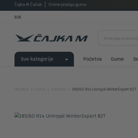
Čajka M Čačak
Online prodaja guma
B2B
Sve kategorije
Početna
Gume
Se
Početna
Gume
Putničke
185/60 R14 Uniroyal WinterExpert 82T