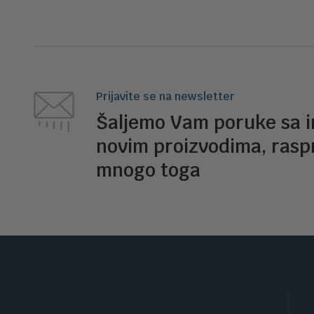
Prijavite se na newsletter
Šaljemo Vam poruke sa 
novim proizvodima, rasp
mnogo toga