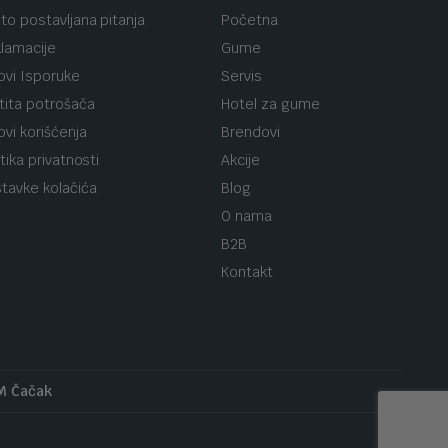
to postavljana pitanja
Početna
lamacije
Gume
ovi Isporuke
Servis
tita potrošača
Hotel za gume
ovi korišćenja
Brendovi
itika privatnosti
Akcije
tavke kolačića
Blog
O nama
B2B
Kontakt
 M Čačak