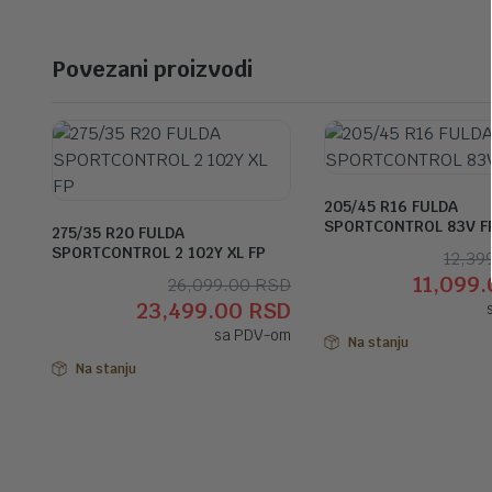
Povezani proizvodi
205/45 R16 FULDA
SPORTCONTROL 83V F
275/35 R20 FULDA
SPORTCONTROL 2 102Y XL FP
12,39
11,099
Originalna
Trenutna
26,099.00
RSD
23,499.00
RSD
cena
cena
sa PDV-om
je
je:
Na stanju
bila:
23,499.00 RSD.
Na stanju
26,099.00 RSD.