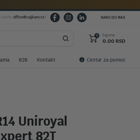
m pišite:
office@cajkam.rs
|
KAKO DO NAS
0 guma
0
0.00
RSD
nama
B2B
Kontakt
Centar za pomoć
R14 Uniroyal
xpert 82T