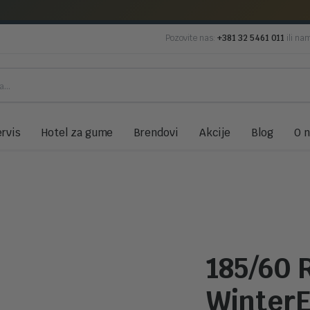
Pozovite nas:
+381 32 5461 011
ili na
rvis
Hotel za gume
Brendovi
Akcije
Blog
O 
185/60 
WinterE