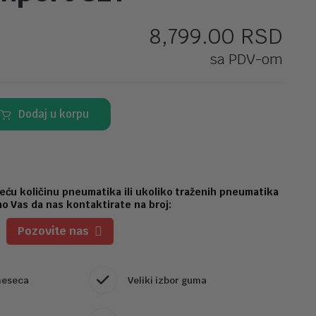
8,799.00
RSD
sa PDV-om
Dodaj u korpu
eću količinu pneumatika ili ukoliko traženih pneumatika
o Vas da nas kontaktirate na broj:
Pozovite nas
meseca
Veliki izbor guma