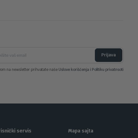
Prijava
vom na newsletter prihvatate naše
Uslove korišćenja i Politiku privatnsoti
isnički servis
Mapa sajta