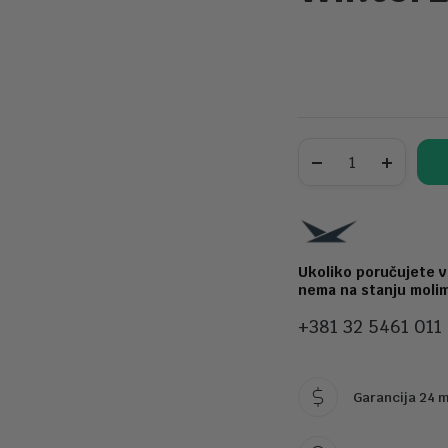
broj,
185/60
R14
Uniroyal
WinterExpert
82T
Ukoliko poručujete v
nema na stanju molim
+381 32 5461 011
Garancija 24 