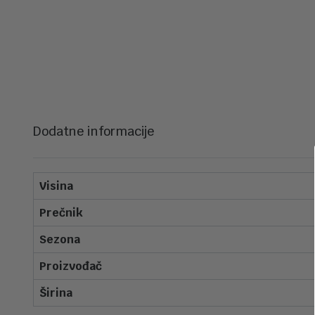
Dodatne informacije
Visina
Prečnik
Sezona
Proizvođač
Širina