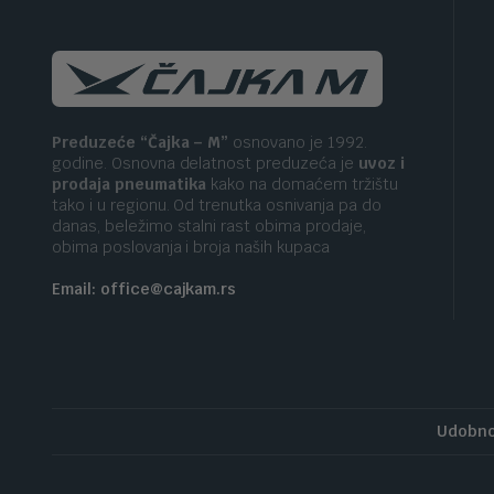
Preduzeće “Čajka – M”
osnovano je 1992.
godine. Osnovna delatnost preduzeća je
uvoz i
prodaja pneumatika
kako na domaćem tržištu
tako i u regionu. Od trenutka osnivanja pa do
danas, beležimo stalni rast obima prodaje,
obima poslovanja i broja naših kupaca
Email: office@cajkam.rs
Udobno