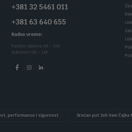
+381 32 5461 011
Čes
Rek
+381 63 640 655
Usl
Zaš
Radno vreme:
Usl
Radnim danima 08 – 16h
Pol
Subotom 08 – 14h
Pos
st, performanse i sigurnost
Srećan put želi Vam Čajka