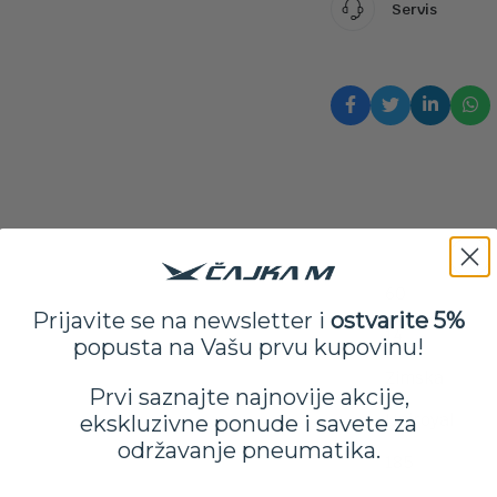
Servis
60
Prijavite se na newsletter i
ostvarite 5%
14
popusta na Vašu prvu kupovinu!
Zimska
Prvi saznajte najnovije akcije,
Uniroyal
ekskluzivne ponude i savete za
održavanje pneumatika.
185