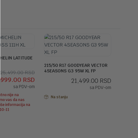
CHELIN LATITUDE
215/50 R17 GOODYEAR VECTOR
4SEASONS G3 95W XL FP
Originalna
Trenutna
25,499.00
RSD
,999.00
RSD
21,499.00
RSD
cena
cena
sa PDV-om
sa PDV-om
je
je:
tno nije na
bila:
22,999.00 RSD.
Na stanju
imo vas da nas
25,499.00 RSD.
še informacija na
-10-11