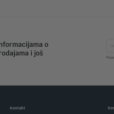
informacijama o
rodajama i još
Prija
Kontakt
Kor