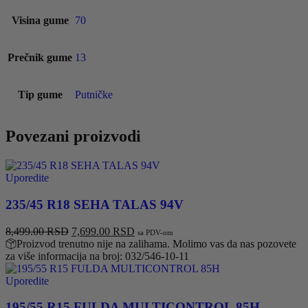
Visina gume
70
Prečnik gume
13
Tip gume
Putničke
Povezani proizvodi
Uporedite
235/45 R18 SEHA TALAS 94V
Originalna
Trenutna
8,499.00
RSD
7,699.00
RSD
sa PDV-om
cena
cena
Proizvod trenutno nije na zalihama. Molimo vas da nas pozovete
je
je:
za više informacija na broj: 032/546-10-11
bila:
7,699.00 RSD.
8,499.00 RSD.
Uporedite
195/55 R15 FULDA MULTICONTROL 85H