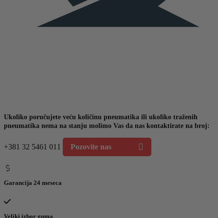
Ukoliko poručujete veću količinu pneumatika ili ukoliko traženih
pneumatika nema na stanju molimo Vas da nas kontaktirate na broj:
+381 32 5461 011
Pozovite nas
Garancija 24 meseca
Veliki izbor guma