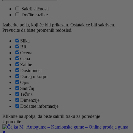
Sakrij sličnosti
Dođite razlike
Izaberite polja, koji će biti prikazan. Ostatak će biti sakriven.
Prevucite da biste promenili redosled.
Slika
BR
Ocena
Cena
Zalihe
Dostupnost
Dodaj u korpu
Opis
Sadržaj
Težina
Dimenzije
Dodatne informacije
Kliknite na spolja, da biste sakrili traku za poređenje
Uporedite