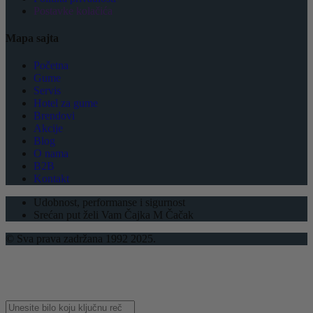
Postavke kolačića
Mapa sajta
Početna
Gume
Servis
Hotel za gume
Brendovi
Akcije
Blog
O nama
B2B
Kontakt
Udobnost, performanse i sigurnost
Srećan put želi Vam Čajka M Čačak
© Sva prava zadržana 1992 2025.