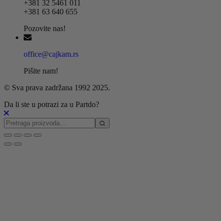
+381 32 5461 011
+381 63 640 655
Pozovite nas!
office@cajkam.rs
Pišite nam!
© Sva prava zadržana 1992 2025.
Da li ste u potrazi za u Partdo?