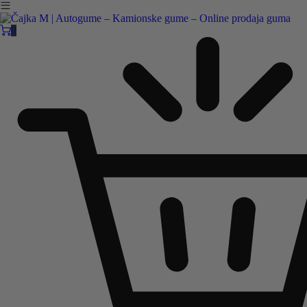
Čajka M Čačak
Online prodaja guma
0
B2B
Pozovite nas:
+381 32 5461 011
ili nam pišite:
office@cajkam.rs
|
KAKO DO NAS
0
0 guma
0.00
RSD