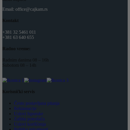
Email: office@cajkam.rs
Kontakt
+381 32 5461 011
+381 63 640 655
Radno vreme:
Radnim danima 08 – 16h
Subotom 08 – 14h
Korisnički servis
Često postavljana pitanja
Reklamacije
Uslovi Isporuke
Zaštita potrošača
Uslovi korišćenja
Politika privatnosti