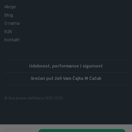
Akcije
Blog
O nama
B2B
Kontakt
Udobnost, performanse i sigurnost
Srećan put želi Vam Čajka M Čačak
© Sva prava zadržana 1992 2025.
broj,