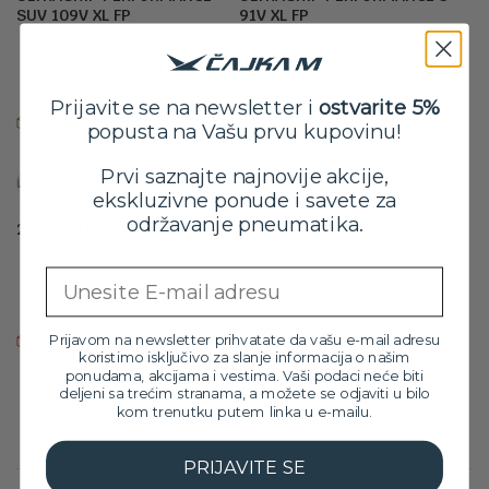
SUV 109V XL FP
91V XL FP
Originalna
Trenutna
42,699.00
RSD
25,999.00
RSD
38,399.00
RSD
cena
cena
sa PDV-om
sa PDV-om
je
je:
Na stanju
Prijavite se na newsletter i
ostvarite 5%
bila:
38,399.00 RSD.
Na stanju
popusta na Vašu prvu kupovinu!
42,699.00 RSD.
Prvi saznajte najnovije akcije,
ekskluzivne ponude i savete za
održavanje pneumatika.
235/40 R19 SEHA TALAS 96W XL
Orig
Tre
8,499.00
RSD
Email
7,699.00
RSD
cen
cen
sa PDV-om
je
je:
Proizvod trenutno nije na zalihama. Molimo vas da nas pozovete
bila:
7,69
Prijavom na newsletter prihvatate da vašu e-mail adresu
za više informacija na broj: 032/546-10-11
koristimo isključivo za slanje informacija o našim
8,49
ponudama, akcijama i vestima. Vaši podaci neće biti
deljeni sa trećim stranama, a možete se odjaviti u bilo
kom trenutku putem linka u e-mailu.
PRIJAVITE SE