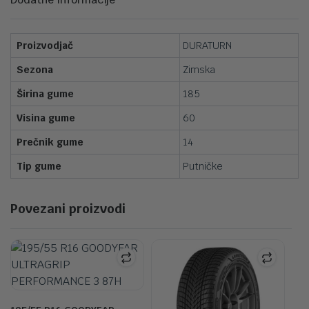
Proizvodjač
DURATURN
Sezona
Zimska
Širina gume
185
Visina gume
60
Prečnik gume
14
Tip gume
Putničke
Povezani proizvodi