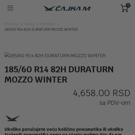
0
Početna
Gume
Putničke
185/60 R14 82H DURATURN MOZZO WINTER
185/60 R14 82H DURATURN
MOZZO WINTER
4,658.00
RSD
sa PDV-om
Ukoliko poručujete veću količinu pneumatika ili ukoliko
traženih pneumatika nema na stanju molimo Vas da nas