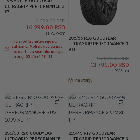
195/55 R16 GOODYEAR
ULTRAGRIP PERFORMANCE 3
87H
Originalna
Trenutna
18,099.00
RSD
16,299.00
RSD
cena
cena
sa PDV-om
je
je:
205/55 R16 GOODYEAR
Proizvod trenutno nije na
bila:
16,299.00 RSD.
ULTRAGRIP PERFORMANCE 3
zalihama. Molimo vas da nas
18,099.00 RSD.
91T
pozovete za više informacija
na broj: 032/546-10-11
Orig
Tre
15,299.00
RSD
13,799.00
RSD
cen
cen
sa PDV-om
je
je:
bila:
13,7
Na stanju
15,2
255/50 R20 GOODYEAR
215/45 R17 GOODYEAR
ULTRAGRIP PERFORMANCE +
ULTRAGRIP PERFORMANCE 3