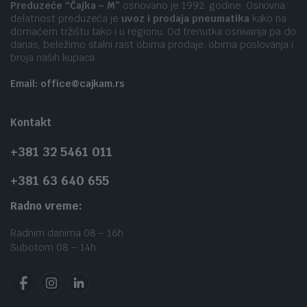
Preduzeće “Čajka – M”
osnovano je 1992. godine. Osnovna
delatnost preduzeća je
uvoz i prodaja pneumatika
kako na
domaćem tržištu tako i u regionu. Od trenutka osnivanja pa do
danas, beležimo stalni rast obima prodaje, obima poslovanja i
broja naših kupaca
Email: office@cajkam.rs
Kontakt
+381 32 5461 011
+381 63 640 655
Radno vreme:
Radnim danima 08 – 16h
Subotom 08 – 14h