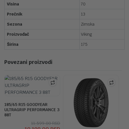
Visina
70
Prečnik
13
Sezona
Zimska
Proizvođač
Viking
Širina
175
Povezani proizvodi
185/65 R15 GOODYEAR
ULTRAGRIP PERFORMANCE 3
88T
Originalna
Trenutna
11,599.00
RSD