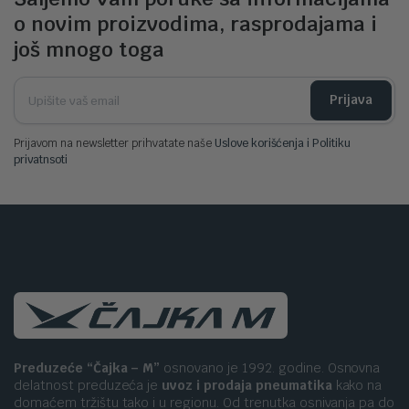
o novim proizvodima, rasprodajama i
još mnogo toga
Prijava
Prijavom na newsletter prihvatate naše
Uslove korišćenja i Politiku
privatnsoti
Preduzeće “Čajka – M”
osnovano je 1992. godine. Osnovna
delatnost preduzeća je
uvoz i prodaja pneumatika
kako na
domaćem tržištu tako i u regionu. Od trenutka osnivanja pa do