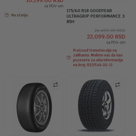
10,199.00
RSD
cena
cena
sa PDV-om
je
je:
175/60 R18 GOODYEAR
bila:
10,199.00 RSD.
Na stanju
ULTRAGRIP PERFORMANCE 3
11,599.00 RSD.
85H
Orig
Tre
24,499.00
RSD
22,099.00
RSD
cen
cen
sa PDV-om
je
je:
Proizvod trenutno nije na
bila:
22,0
zalihama. Molimo vas da nas
24,4
pozovete za više informacija
na broj: 032/546-10-11