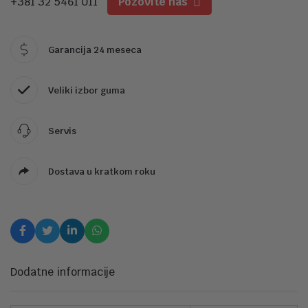
+381 32 5461 011
Pozovite nas
Garancija 24 meseca
Veliki izbor guma
Servis
Dostava u kratkom roku
Dodatne informacije