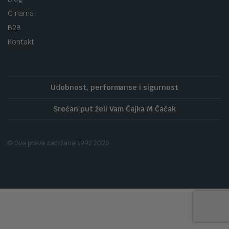
O nama
B2B
Kontakt
Udobnost, performanse i sigurnost
Srećan put želi Vam Čajka M Čačak
© Sva prava zadržana 1992 2025.