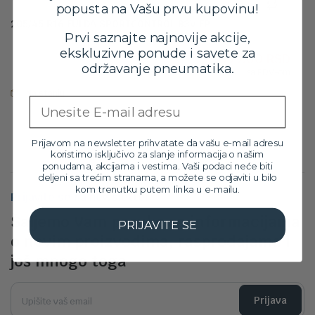
popusta na Vašu prvu kupovinu!
205/45 R16 FULDA SPORTCONTROL 83V FP
Prvi saznajte najnovije akcije,
Orig
Tre
12,399.00
RSD
ekskluzivne ponude i savete za
11,099.00
RSD
cen
cen
održavanje pneumatika.
sa PDV-om
je
je:
bila:
11,0
Na stanju
Email
12,3
Prijavom na newsletter prihvatate da vašu e-mail adresu
koristimo isključivo za slanje informacija o našim
ponudama, akcijama i vestima. Vaši podaci neće biti
deljeni sa trećim stranama, a možete se odjaviti u bilo
kom trenutku putem linka u e-mailu.
Prijavite se na newsletter
Šaljemo Vam poruke sa informacijama
PRIJAVITE SE
o novim proizvodima, rasprodajama i
još mnogo toga
Prijava