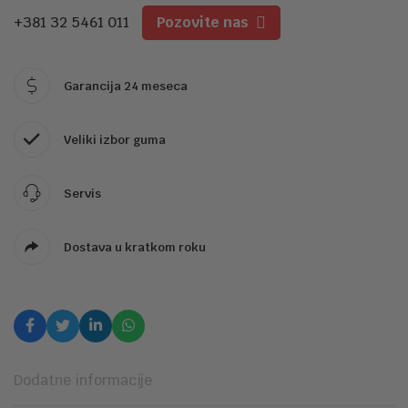
+381 32 5461 011
Pozovite nas
Garancija 24 meseca
Veliki izbor guma
Servis
Dostava u kratkom roku
Dodatne informacije