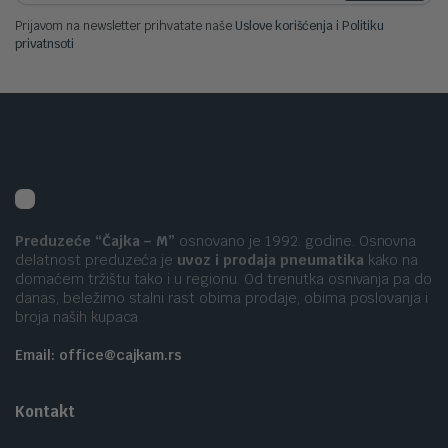
Prijavom na newsletter prihvatate naše
Uslove korišćenja i Politiku
privatnsoti
Preduzeće “Čajka – M”
osnovano je 1992. godine. Osnovna
delatnost preduzeća je
uvoz i prodaja pneumatika
kako na
domaćem tržištu tako i u regionu. Od trenutka osnivanja pa do
danas, beležimo stalni rast obima prodaje, obima poslovanja i
broja naših kupaca
Email: office@cajkam.rs
Kontakt