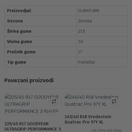
Proizvodjač
DURATURN
Sezona
Zimska
Širina gume
215
Visina gume
55
Prečnik gume
17
Tip gume
Putničke
Povezani proizvodi
245/40 R18 Vredestein
Quatrac Pro 97Y XL
225/45 R17 GOODYEAR
ULTRAGRIP PERFORMANCE 3
Orig
Tre
15,799.00
RSD