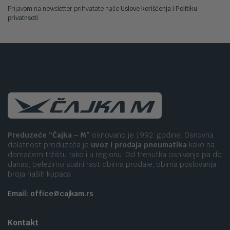
Prijavom na newsletter prihvatate naše
Uslove korišćenja i Politiku
privatnsoti
Preduzeće “Čajka – M”
osnovano je 1992. godine. Osnovna
delatnost preduzeća je
uvoz i prodaja pneumatika
kako na
domaćem tržištu tako i u regionu. Od trenutka osnivanja pa do
danas, beležimo stalni rast obima prodaje, obima poslovanja i
broja naših kupaca
Email: office@cajkam.rs
Kontakt