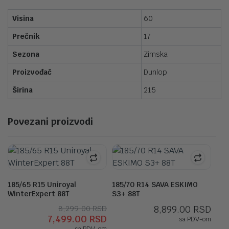
Visina
60
Prečnik
17
Sezona
Zimska
Proizvođač
Dunlop
Širina
215
Povezani proizvodi
185/65 R15 Uniroyal
185/70 R14 SAVA ESKIMO
WinterExpert 88T
S3+ 88T
Originalna
Trenutna
8,299.00
RSD
8,899.00
RSD
7,499.00
RSD
cena
cena
sa PDV-om
sa PDV-om