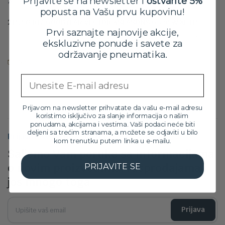
Prijavite se na newsletter i
ostvarite 5%
popusta na Vašu prvu kupovinu!
215/50 R17 GOODYEAR VECTOR 4SEASONS G3 95W XL FP
Prvi saznajte najnovije akcije,
21,499.00
RSD
ekskluzivne ponude i savete za
sa PDV-om
održavanje pneumatika.
Na stanju
Email
Prijavom na newsletter prihvatate da vašu e-mail adresu
koristimo isključivo za slanje informacija o našim
ponudama, akcijama i vestima. Vaši podaci neće biti
deljeni sa trećim stranama, a možete se odjaviti u bilo
Prijavite se na newsletter
kom trenutku putem linka u e-mailu.
Šaljemo Vam poruke sa informacijama
o novim proizvodima, rasprodajama i
PRIJAVITE SE
još mnogo toga
Prijava