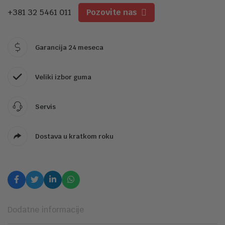
+381 32 5461 011
Pozovite nas
Garancija 24 meseca
Veliki izbor guma
Servis
Dostava u kratkom roku
Dodatne informacije