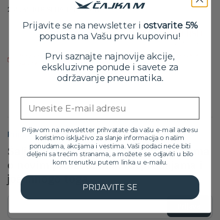
235/45 R18 SEHA TALAS 94V
Orig
Tre
8,499.00
RSD
Prijavite se na newsletter i
ostvarite 5%
7,699.00
RSD
cen
cen
popusta na Vašu prvu kupovinu!
sa PDV-om
je
je:
Prvi saznajte najnovije akcije,
Proizvod trenutno nije na zalihama. Molimo vas da nas pozovete
bila:
7,69
za više informacija na broj: 032/546-10-11
ekskluzivne ponude i savete za
8,49
održavanje pneumatika.
Email
Prijavom na newsletter prihvatate da vašu e-mail adresu
Prijavite se na newsletter
koristimo isključivo za slanje informacija o našim
ponudama, akcijama i vestima. Vaši podaci neće biti
Šaljemo Vam poruke sa informacijama
deljeni sa trećim stranama, a možete se odjaviti u bilo
kom trenutku putem linka u e-mailu.
o novim proizvodima, rasprodajama i
još mnogo toga
PRIJAVITE SE
Prijava