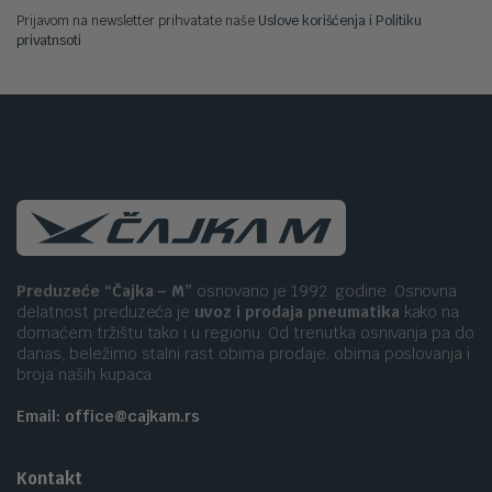
Prijavom na newsletter prihvatate naše
Uslove korišćenja i Politiku
privatnsoti
Preduzeće “Čajka – M”
osnovano je 1992. godine. Osnovna
delatnost preduzeća je
uvoz i prodaja pneumatika
kako na
domaćem tržištu tako i u regionu. Od trenutka osnivanja pa do
danas, beležimo stalni rast obima prodaje, obima poslovanja i
broja naših kupaca
Email: office@cajkam.rs
Kontakt