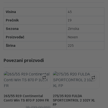
Visina
45
Prečnik
19
Sezona
Zimska
Proizvođač
Nexen
Širina
225
Povezani proizvodi
265/55 R19 Continental
275/35 R20 FULDA
Conti Win TS 870 P 109H FR
SPORTCONTROL 2 102Y XL
FP
Originalna
Trenutna
38,799.00
RSD