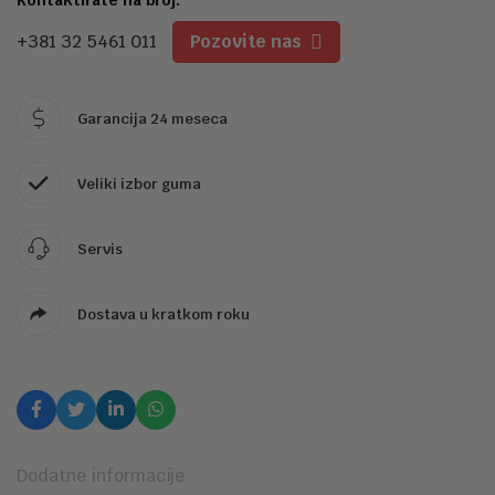
+381 32 5461 011
Pozovite nas
Garancija 24 meseca
Veliki izbor guma
Servis
Dostava u kratkom roku
Dodatne informacije