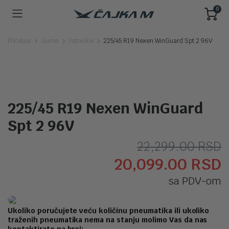
0
Početna
Gume
Putničke
225/45 R19 Nexen WinGuard Spt 2 96V
225/45 R19 Nexen WinGuard
Spt 2 96V
O
T
22,299.00
RSD
20,099.00
RSD
c
c
sa PDV-om
j
j
b
2
Ukoliko poručujete veću količinu pneumatika ili ukoliko
traženih pneumatika nema na stanju molimo Vas da nas
2
kontaktirate na broj: