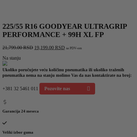
225/55 R16 GOODYEAR ULTRAGRIP
PERFORMANCE + 99H XL FP
Originalna
Trenutna
21,799.00
RSD
19,199.00
RSD
sa PDV-om
cena
cena
Na stanju
je
je:
bila:
19,199.00 RSD.
21,799.00 RSD.
Ukoliko poručujete veću količinu pneumatika ili ukoliko traženih
pneumatika nema na stanju molimo Vas da nas kontaktirate na broj:
+381 32 5461 011
Pozovite nas
Garancija 24 meseca
Veliki izbor guma