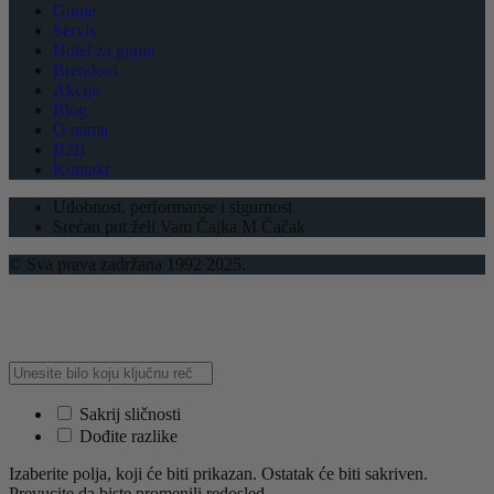
Gume
Servis
Hotel za gume
Brendovi
Akcije
Blog
O nama
B2B
Kontakt
Udobnost, performanse i sigurnost
Srećan put želi Vam Čajka M Čačak
© Sva prava zadržana 1992 2025.
Sakrij sličnosti
Dođite razlike
Izaberite polja, koji će biti prikazan. Ostatak će biti sakriven.
Prevucite da biste promenili redosled.