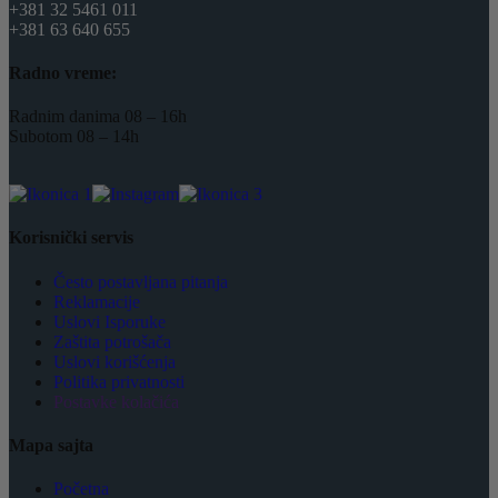
+381 32 5461 011
+381 63 640 655
Radno vreme:
Radnim danima 08 – 16h
Subotom 08 – 14h
Korisnički servis
Često postavljana pitanja
Reklamacije
Uslovi Isporuke
Zaštita potrošača
Uslovi korišćenja
Politika privatnosti
Postavke kolačića
Mapa sajta
Početna