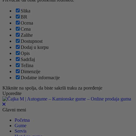
Slika
BR
Ocena
Cena
Zalihe
Dostupnost
Dodaj u korpu
Opis
Sadržaj
Težina
Dimenzije
Dodatne informacije
Kliknite na spolja, da biste sakrili traku za poređenje
Uporedite
Glavni meni
Početna
Gume
Servis