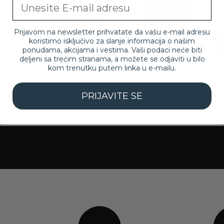
Email
Prijavom na newsletter prihvatate da vašu e-mail adresu
koristimo isključivo za slanje informacija o našim
ponudama, akcijama i vestima. Vaši podaci neće biti
deljeni sa trećim stranama, a možete se odjaviti u bilo
kom trenutku putem linka u e-mailu.
PRIJAVITE SE