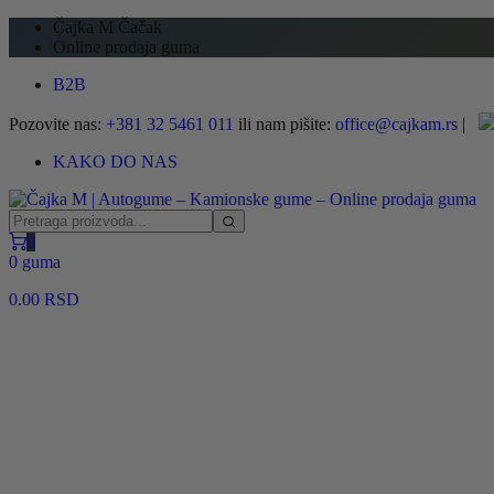
Čajka M Čačak
Online prodaja guma
B2B
Pozovite nas:
+381 32 5461 011
ili nam pišite:
office@cajkam.rs
|
KAKO DO NAS
0
0 guma
0.00
RSD