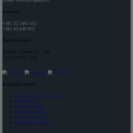
Kontakt
+381 32 5461 011
+381 63 640 655
Radno vreme:
Radnim danima 08 – 16h
Subotom 08 – 14h
Korisnički servis
Često postavljana pitanja
Reklamacije
Uslovi Isporuke
Zaštita potrošača
Uslovi korišćenja
Politika privatnosti
Postavke kolačića