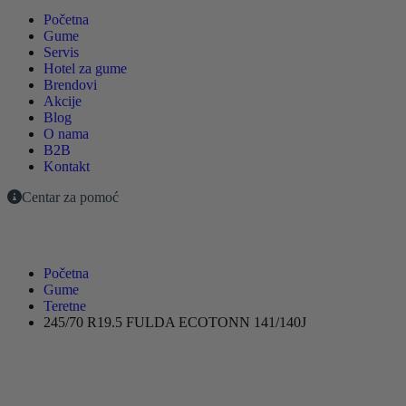
Početna
Gume
Servis
Hotel za gume
Brendovi
Akcije
Blog
O nama
B2B
Kontakt
Centar za pomoć
Početna
Gume
Teretne
245/70 R19.5 FULDA ECOTONN 141/140J