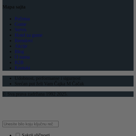
Mapa sajta
Početna
Gume
Servis
Hotel za gume
Brendovi
Akcije
Blog
O nama
B2B
Kontakt
Udobnost, performanse i sigurnost
Srećan put želi Vam Čajka M Čačak
© Sva prava zadržana 1992 2025.
Sakrij sličnosti