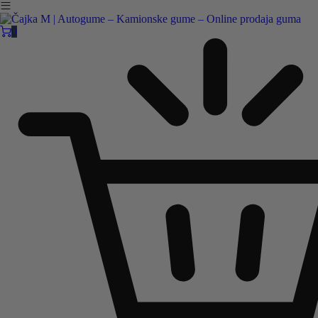
Čajka M Čačak
Online prodaja guma
0
B2B
Pozovite nas:
+381 32 5461 011
ili nam pišite:
office@cajkam.rs
|
KAKO DO NAS
0
0 guma
0.00
RSD