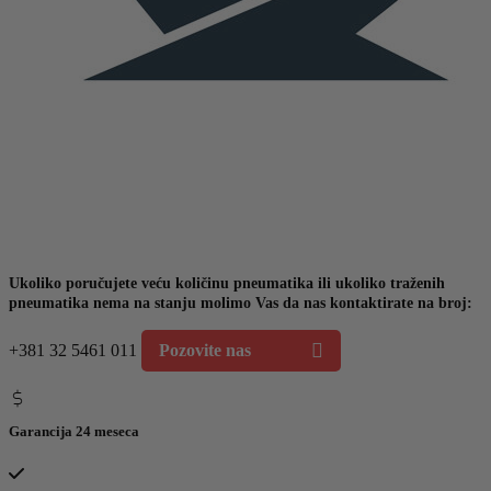
Ukoliko poručujete veću količinu pneumatika ili ukoliko traženih
pneumatika nema na stanju molimo Vas da nas kontaktirate na broj:
+381 32 5461 011
Pozovite nas
Garancija 24 meseca