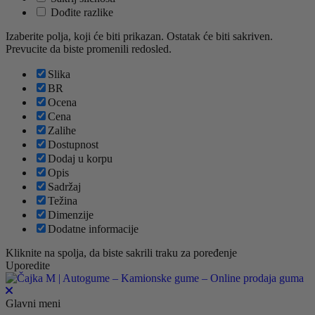
Dođite razlike
Izaberite polja, koji će biti prikazan. Ostatak će biti sakriven.
Prevucite da biste promenili redosled.
Slika
BR
Ocena
Cena
Zalihe
Dostupnost
Dodaj u korpu
Opis
Sadržaj
Težina
Dimenzije
Dodatne informacije
Kliknite na spolja, da biste sakrili traku za poređenje
Uporedite
Glavni meni