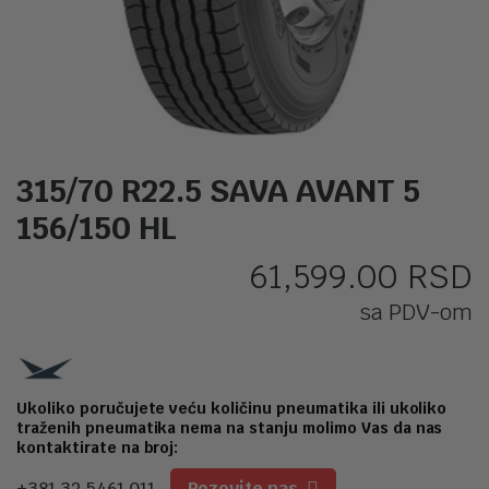
315/70 R22.5 SAVA AVANT 5
156/150 HL
61,599.00
RSD
sa PDV-om
Ukoliko poručujete veću količinu pneumatika ili ukoliko
traženih pneumatika nema na stanju molimo Vas da nas
kontaktirate na broj:
+381 32 5461 011
Pozovite nas