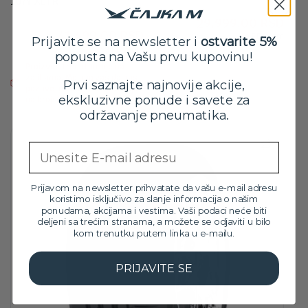
107Y XL FR
Orig
Tre
33,299.00
RSD
Originalna
Trenutna
45,599.00
RSD
29,999.00
RSD
cen
cen
41,499.00
RSD
cena
cena
sa PDV-om
je
je:
Prijavite se na newsletter i
ostvarite 5%
sa PDV-om
je
je:
bila:
29,9
popusta na Vašu prvu kupovinu!
Na stanju
Proizvod trenutno nije na
bila:
41,499.00 RSD.
33,2
zalihama. Molimo vas da nas
45,599.00 RSD.
Prvi saznajte najnovije akcije,
pozovete za više informacija
ekskluzivne ponude i savete za
na broj: 032/546-10-11
održavanje pneumatika.
Email
Prijavom na newsletter prihvatate da vašu e-mail adresu
koristimo isključivo za slanje informacija o našim
ponudama, akcijama i vestima. Vaši podaci neće biti
deljeni sa trećim stranama, a možete se odjaviti u bilo
kom trenutku putem linka u e-mailu.
PRIJAVITE SE