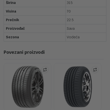
Širina
315
Visina
70
Prečnik
22.5
Proizvođač
Sava
Sezona
Vodeća
Povezani proizvodi