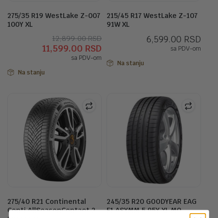
275/35 R19 WestLake Z-007
215/45 R17 WestLake Z-107
100Y XL
91W XL
Originalna
Trenutna
12,899.00
RSD
6,599.00
RSD
11,599.00
RSD
cena
cena
sa PDV-om
sa PDV-om
je
je:
Na stanju
bila:
11,599.00 RSD.
Na stanju
12,899.00 RSD.
275/40 R21 Continental
245/35 R20 GOODYEAR EAG
Conti AllSeasonContact 2
F1 ASYMM 5 95Y XL MO