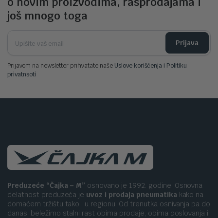
o novim proizvodima, rasprodajama i
još mnogo toga
Prijava
Prijavom na newsletter prihvatate naše
Uslove korišćenja i Politiku
privatnsoti
Preduzeće “Čajka – M”
osnovano je 1992. godine. Osnovna
delatnost preduzeća je
uvoz i prodaja pneumatika
kako na
domaćem tržištu tako i u regionu. Od trenutka osnivanja pa do
danas, beležimo stalni rast obima prodaje, obima poslovanja i