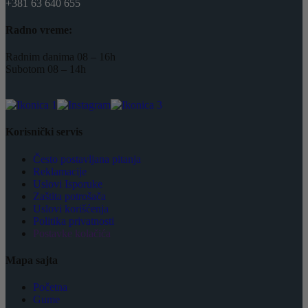
+381 63 640 655
Radno vreme:
Radnim danima 08 – 16h
Subotom 08 – 14h
Korisnički servis
Često postavljana pitanja
Reklamacije
Uslovi Isporuke
Zaštita potrošača
Uslovi korišćenja
Politika privatnosti
Postavke kolačića
Mapa sajta
Početna
Gume