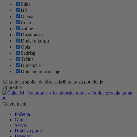
Slika
BR
Ocena
Cena
Zalihe
Dostupnost
Dodaj u korpu
Opis
Sadržaj
Težina
Dimenzije
Dodatne informacije
Kliknite na spolja, da biste sakrili traku za poređenje
Uporedite
Glavni meni
Početna
Gume
Servis
Hotel za gume
Brendovi