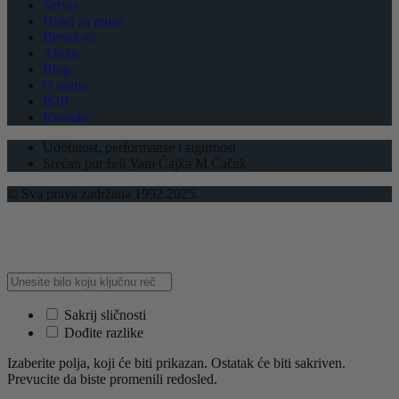
Servis
Hotel za gume
Brendovi
Akcije
Blog
O nama
B2B
Kontakt
Udobnost, performanse i sigurnost
Srećan put želi Vam Čajka M Čačak
© Sva prava zadržana 1992 2025.
Sakrij sličnosti
Dođite razlike
Izaberite polja, koji će biti prikazan. Ostatak će biti sakriven.
Prevucite da biste promenili redosled.