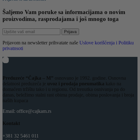
Šaljemo Vam poruke sa informacijama o novim
proizvodima, rasprodajama i još mnogo toga
Prijava
Prijavom na newsletter prihvatate naše
Uslove korišćenja i Politiku
privatnsoti
Preduzeće “Čajka – M”
osnovano je 1992. godine. Osnovna
delatnost preduzeća je
uvoz i prodaja pneumatika
kako na
domaćem tržištu tako i u regionu. Od trenutka osnivanja pa do
danas, beležimo stalni rast obima prodaje, obima poslovanja i broja
naših kupaca
Email: office@cajkam.rs
Kontakt
+381 32 5461 011