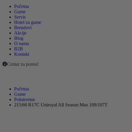
Početna
Gume
Servis
Hotel za gume
Brendovi
Akcije
Blog
O nama
B2B
Kontakt
Centar za pomoć
Početna
Gume
Poluteretne
215/60 R17C Uniroyal All Season Max 109/107T