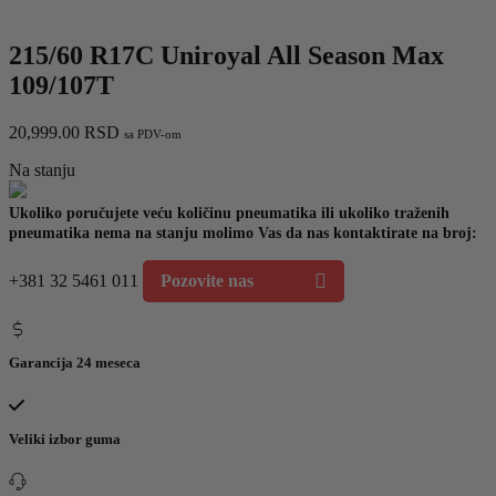
215/60 R17C Uniroyal All Season Max
109/107T
20,999.00
RSD
sa PDV-om
Na stanju
Ukoliko poručujete veću količinu pneumatika ili ukoliko traženih
pneumatika nema na stanju molimo Vas da nas kontaktirate na broj:
+381 32 5461 011
Pozovite nas
Garancija 24 meseca
Veliki izbor guma