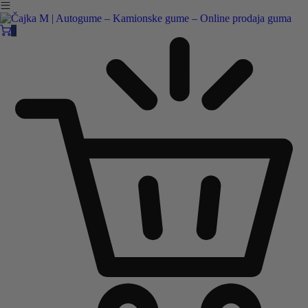
Čajka M Čačak
Online prodaja guma
0
B2B
Pozovite nas:
+381 32 5461 011
ili nam pišite:
office@cajkam.rs
|
KAKO DO NAS
0
0 guma
0.00
RSD