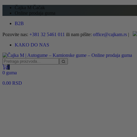
Čajka M Čačak
Online prodaja guma
B2B
Pozovite nas:
+381 32 5461 011
ili nam pišite:
office@cajkam.rs
|
KAKO DO NAS
0
0 guma
0.00
RSD