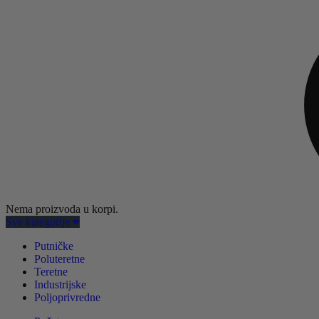
Nema proizvoda u korpi.
Sve kategorije
Putničke
Poluteretne
Teretne
Industrijske
Poljoprivredne