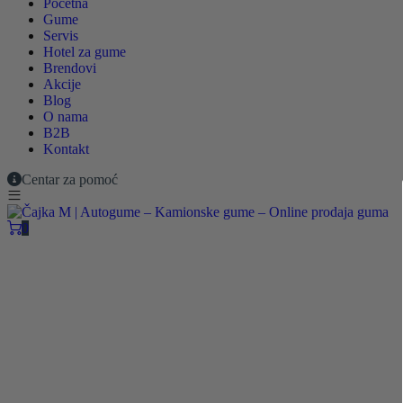
Početna
Gume
Servis
Hotel za gume
Brendovi
Akcije
Blog
O nama
B2B
Kontakt
Centar za pomoć
0