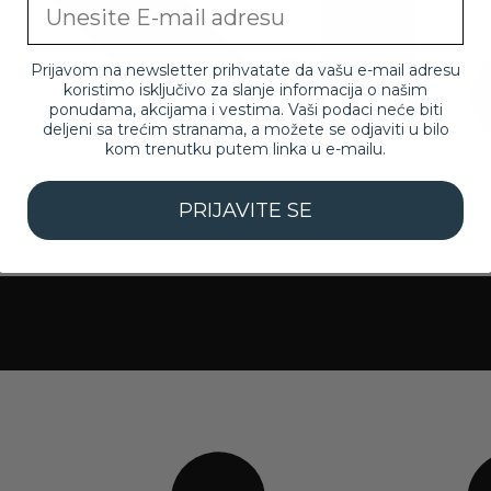
Email
Prijavom na newsletter prihvatate da vašu e-mail adresu
koristimo isključivo za slanje informacija o našim
ponudama, akcijama i vestima. Vaši podaci neće biti
deljeni sa trećim stranama, a možete se odjaviti u bilo
kom trenutku putem linka u e-mailu.
PRIJAVITE SE