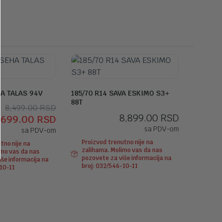
HA TALAS 94V
185/70 R14 SAVA ESKIMO S3+
88T
Originalna
Trenutna
8,499.00
RSD
8,899.00
RSD
,699.00
RSD
cena
cena
sa PDV-om
sa PDV-om
je
je:
Proizvod trenutno nije na
tno nije na
bila:
7,699.00 RSD.
zalihama. Molimo vas da nas
imo vas da nas
8,499.00 RSD.
pozovete za više informacija na
še informacija na
broj: 032/546-10-11
-10-11