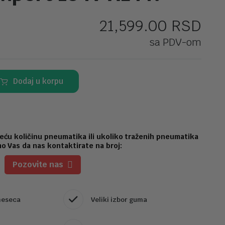
21,599.00
RSD
sa PDV-om
Dodaj u korpu
eću količinu pneumatika ili ukoliko traženih pneumatika
o Vas da nas kontaktirate na broj:
Pozovite nas
meseca
Veliki izbor guma