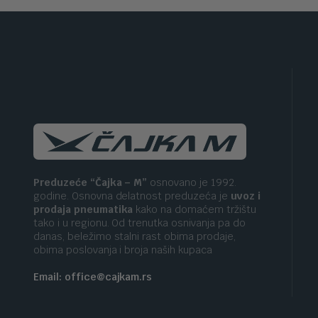
Preduzeće “Čajka – M”
osnovano je 1992.
godine. Osnovna delatnost preduzeća je
uvoz i
prodaja pneumatika
kako na domaćem tržištu
tako i u regionu. Od trenutka osnivanja pa do
danas, beležimo stalni rast obima prodaje,
obima poslovanja i broja naših kupaca
Email: office@cajkam.rs