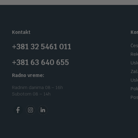
Kontakt
Kor
+381 32 5461 011
Čes
Rek
+381 63 640 655
Usl
Zaš
Radno vreme:
Usl
Radnim danima 08 – 16h
Pol
Subotom 08 – 14h
Pos