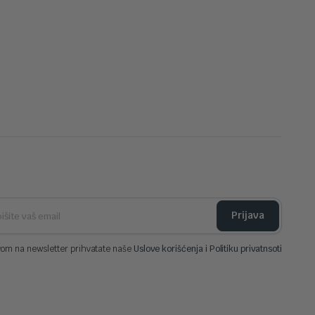
Prijava
vom na newsletter prihvatate naše
Uslove korišćenja i Politiku privatnsoti