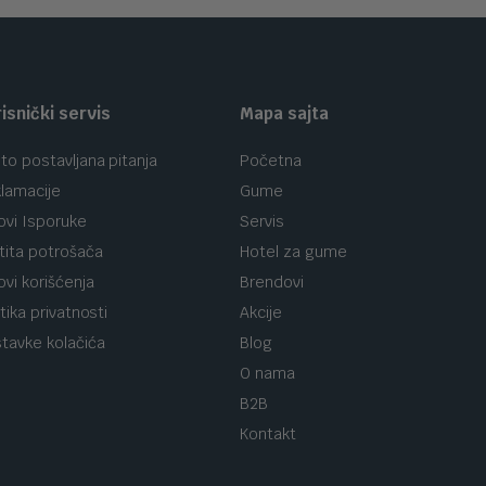
isnički servis
Mapa sajta
to postavljana pitanja
Početna
lamacije
Gume
ovi Isporuke
Servis
tita potrošača
Hotel za gume
ovi korišćenja
Brendovi
itika privatnosti
Akcije
tavke kolačića
Blog
O nama
B2B
Kontakt