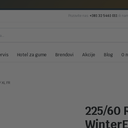
Pozovite nas:
+381 32 5461 011
ili na
rvis
Hotel za gume
Brendovi
Akcije
Blog
O 
V XL FR
225/60 
WinterE