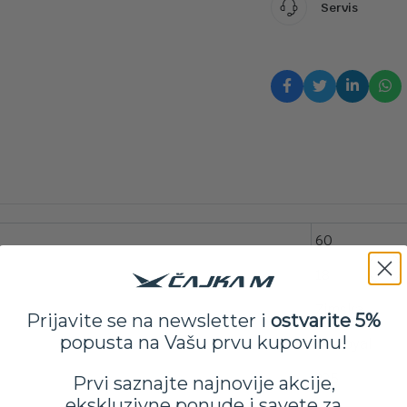
Servis
60
18
Zimska
Prijavite se na newsletter i
ostvarite 5%
popusta na Vašu prvu kupovinu!
Uniroyal
225
Prvi saznajte najnovije akcije,
ekskluzivne ponude i savete za