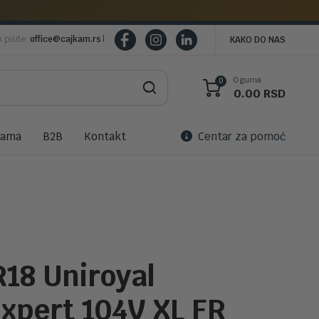
m pišite:
office@cajkam.rs
|
KAKO DO NAS
0 guma
0
0.00
RSD
nama
B2B
Kontakt
Centar za pomoć
R18 Uniroyal
xpert 104V XL FR