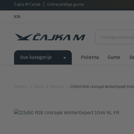
Čajka M Čačak
Online prodaja guma
B2B
Sve kategorije
Početna
Gume
Se
Početna
Gume
Putničke
225/60 R18 Uniroyal WinterExpert 104