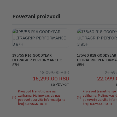
Povezani proizvodi
195/55 R16 GOODYEAR
175/60 R18 GOODYEAR
ULTRAGRIP PERFORMANCE 3
ULTRAGRIP PERFORMA
87H
85H
Originalna
Trenutna
18,099.00
RSD
24,49
16,299.00
RSD
22,099
cena
cena
sa PDV-om
je
je:
Proizvod trenutno nije na
Proizvod trenutno nije
bila:
16,299.00 RSD.
zalihama. Molimo vas da nas
zalihama. Molimo vas 
18,099.00 RSD.
pozovete za više informacija na
pozovete za više infor
broj: 032/546-10-11
broj: 032/546-10-11