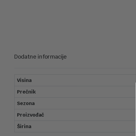
Dodatne informacije
Visina
Prečnik
Sezona
Proizvođač
Širina