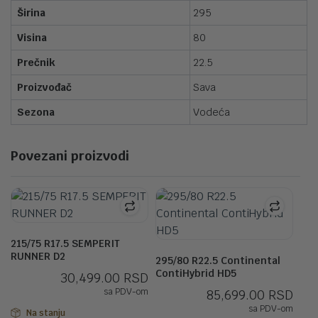
Širina
295
Visina
80
Prečnik
22.5
Proizvođač
Sava
Sezona
Vodeća
Povezani proizvodi
215/75 R17.5 SEMPERIT
RUNNER D2
295/80 R22.5 Continental
ContiHybrid HD5
30,499.00
RSD
sa PDV-om
85,699.00
RSD
sa PDV-om
Na stanju