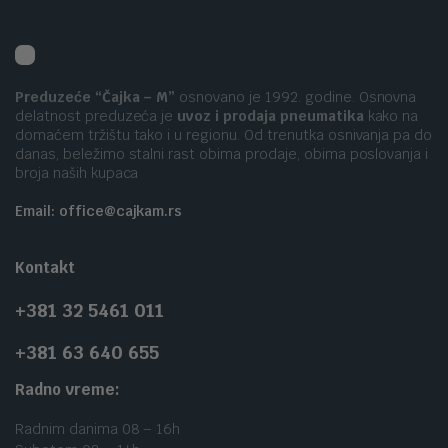
Preduzeće “Čajka – M”
osnovano je 1992. godine. Osnovna
delatnost preduzeća je
uvoz i prodaja pneumatika
kako na
domaćem tržištu tako i u regionu. Od trenutka osnivanja pa do
danas, beležimo stalni rast obima prodaje, obima poslovanja i
broja naših kupaca
Email: office@cajkam.rs
Kontakt
+381 32 5461 011
+381 63 640 655
Radno vreme:
Radnim danima 08 – 16h