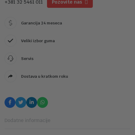
+381 32 5461 011
Pozovite nas
Garancija 24 meseca
Veliki izbor guma
Servis
Dostava u kratkom roku
Dodatne informacije