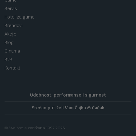
Gume
Servis
Hotel za gume
Brendovi
Akcije
Blog
O nama
B2B
Kontakt
Udobnost, performanse i sigurnost
Srećan put želi Vam Čajka M Čačak
© Sva prava zadržana 1992 2025.