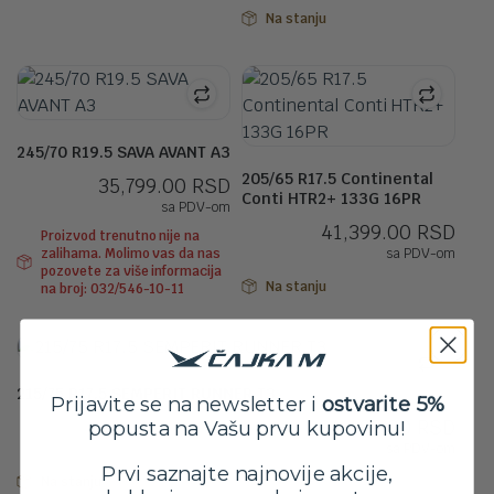
Na stanju
245/70 R19.5 SAVA AVANT A3
205/65 R17.5 Continental
35,799.00
RSD
Conti HTR2+ 133G 16PR
sa PDV-om
41,399.00
RSD
Proizvod trenutno nije na
zalihama. Molimo vas da nas
sa PDV-om
pozovete za više informacija
Na stanju
na broj: 032/546-10-11
215/75 R17.5 SEMPERIT RUNNER T3
Prijavite se na newsletter i
ostvarite 5%
34,499.00
RSD
popusta na Vašu prvu kupovinu!
sa PDV-om
Prvi saznajte najnovije akcije,
Na stanju